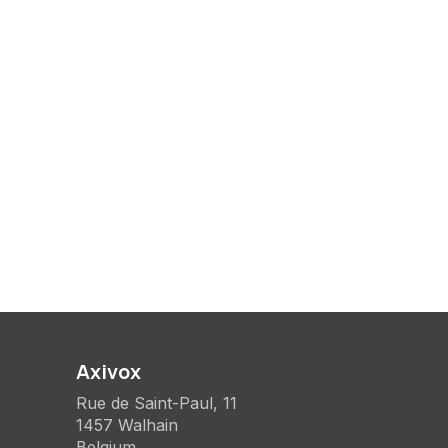
Axivox
Rue de Saint-Paul, 11
1457 Walhain
Belgium