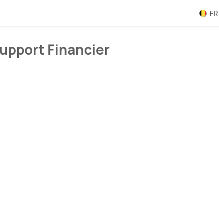
 pratiques
Odoo
Disponibilité
Guichet
FR
upport Financier